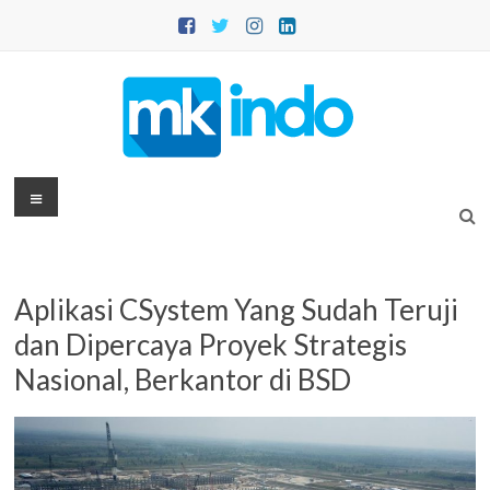
Skip
to
content
MKINDO
Menu
–
PT
Aplikasi CSystem Yang Sudah Teruji
Mitra
dan Dipercaya Proyek Strategis
Konsultansi
Nasional, Berkantor di BSD
Indonesia
IT
Consultant
&