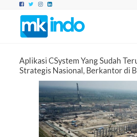
Skip
to
content
MKINDO
–
PT
Mitra
Aplikasi CSystem Yang Sudah Teru
Konsultansi
Strategis Nasional, Berkantor di 
Indonesia
IT
Consultant
&
Software
Development