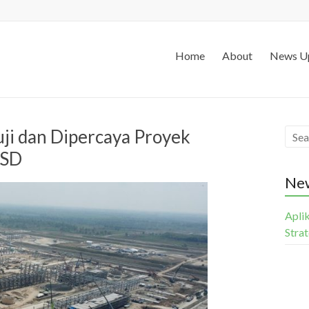
Home
About
News U
ji dan Dipercaya Proyek
BSD
Ne
Apli
Stra