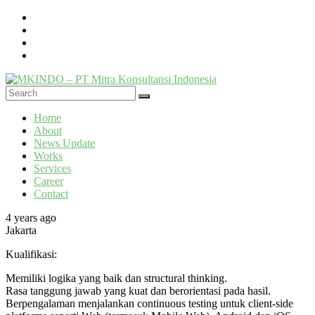
Skip
to
content
MKINDO
Menu
Home
–
About
PT
News Update
Mitra
Works
Konsultansi
Services
Career
Indonesia
Contact
IT
4 years ago
Consultant
Jakarta
&
Software
Kualifikasi:
Development
Memiliki logika yang baik dan structural thinking.
Rasa tanggung jawab yang kuat dan berorientasi pada hasil.
Berpengalaman menjalankan continuous testing untuk client-side