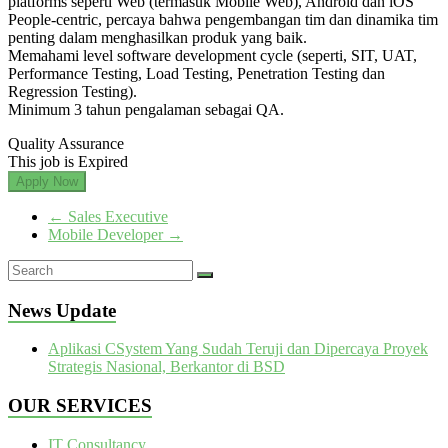
platforms seperti Web (termasuk Mobile Web), Android dan iOS
People-centric, percaya bahwa pengembangan tim dan dinamika tim
penting dalam menghasilkan produk yang baik.
Memahami level software development cycle (seperti, SIT, UAT,
Performance Testing, Load Testing, Penetration Testing dan
Regression Testing).
Minimum 3 tahun pengalaman sebagai QA.
Quality Assurance
This job is Expired
Apply Now
←
Sales Executive
Mobile Developer
→
News Update
Aplikasi CSystem Yang Sudah Teruji dan Dipercaya Proyek
Strategis Nasional, Berkantor di BSD
OUR SERVICES
IT Consultancy